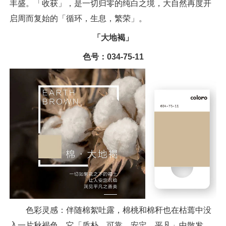
丰盛。「收获」，是一切归零的纯白之境，大自然再度开
启周而复始的「循环，生息，繁荣」。
「大地褐」
色号：034-75-11
色彩灵感：伴随棉絮吐露，棉桃和棉秆也在枯蔫中没
入一片秋褐色。它「质朴，可靠，安定，平凡」中散发