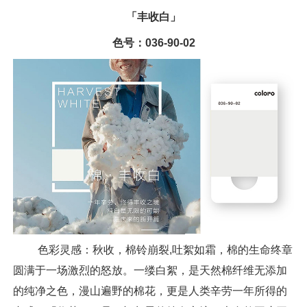
「丰收白」
色号：036-90-02
色彩灵感：秋收，棉铃崩裂,吐絮如霜，棉的生命终章
圆满于一场激烈的怒放。一缕白絮，是天然棉纤维无添加
的纯净之色，漫山遍野的棉花，更是人类辛劳一年所得的