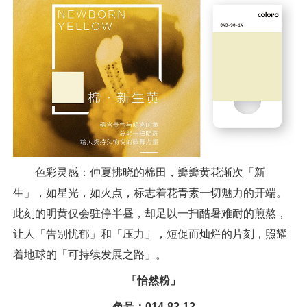
色彩灵感：仲夏拂晓的棉田，瓣瓣黄花渐次「新
生」，如星光，如火点，标志着花青素一切魅力的开端。
此刻的明黄仅会驻停半昼，却足以一扫酷暑难耐的煎熬，
让人「告别忧郁」和「压力」，短促而灿烂的片刻，照耀
着地球的「可持续发展之路」。
「怡然粉」
色号：014-82-12