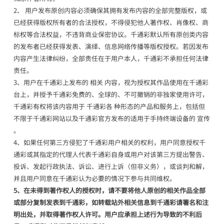
2、 用户发布原创内容必须确保其拥有发布内容的全部完整版权，或
已经获得版权所有者的合法授权，不得侵犯他人著作权、肖像权、商
标权等合法权益，不违背商业保密协议。千通彩默认所有原创类内容
的发布者已经获得发表、演绎、信息网络传播等版权授权。若因发布
内容产生法律纠纷，全部责任在于用户本人，千通彩不承担任何法律
责任。
3、用户在千通彩上发布的 相关 内容，视为授权其作品使用在千通彩
台上，并授予千通彩免费的、全球的、不可撤销的非独家使用许可，
千通彩有权将该内容用于 千通彩各 种形态的产品和服务上，包括但
不限于千通彩网站以及千通彩官方发布的适用于手持终端设备的 宣传
。
4、如果任何第三方侵犯了千通彩用户相关的权利，用户同意授权千
通彩或其指定的代理人代表千通彩自身或用户对该第三方提出警告、
投诉、发起行政执法、诉讼、进行上诉（但非义务），或谈判和解，
并且用户同意在千通彩认为必要的情况下参与共同维权。
5、在未得到著作权人的授权时，请不要将他人原创的相关作品全部
或部分复制发表到千通彩，如转载站外相关信息到千通彩请署名和注
明出处，并取得著作权人许可。用户应承担上述行为导致的不利后