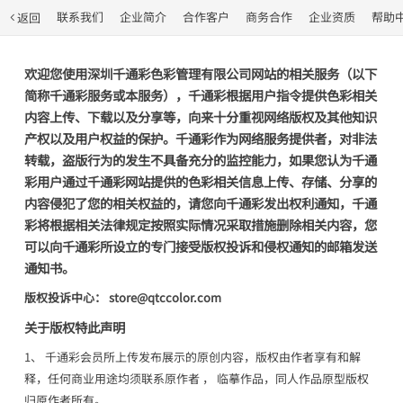
联系我们
企业简介
合作客户
商务合作
企业资质
帮助
返回
欢迎您使用深圳千通彩色彩管理有限公司网站的相关服务（以下
简称千通彩服务或本服务），千通彩根据用户指令提供色彩相关
内容上传、下载以及分享等，向来十分重视网络版权及其他知识
产权以及用户权益的保护。千通彩作为网络服务提供者，对非法
转载，盗版行为的发生不具备充分的监控能力，如果您认为千通
彩用户通过千通彩网站提供的色彩相关信息上传、存储、分享的
内容侵犯了您的相关权益的，请您向千通彩发出权利通知，千通
彩将根据相关法律规定按照实际情况采取措施删除相关内容，您
可以向千通彩所设立的专门接受版权投诉和侵权通知的邮箱发送
通知书。
版权投诉中心： store@qtccolor.com
关于版权特此声明
1、 千通彩会员所上传发布展示的原创内容，版权由作者享有和解
释，任何商业用途均须联系原作者 ， 临摹作品，同人作品原型版权
归原作者所有。