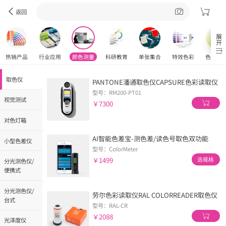
返回
展开
热销产品
行业应用
颜色测量
科研教育
单张集合
特效色彩
色彩工
取色仪
PANTONE潘通取色仪CAPSURE色彩读取仪
型号：RM200-PT01
视觉测试
￥7300
对色灯箱
AI智能色差宝-测色差/读色号取色双功能
小型色差仪
型号：ColorMeter
￥1499
选规格
分光测色仪/
便携式
分光测色仪/
劳尔色彩读取仪RAL COLORREADER取色仪
台式
型号：RAL-CR
￥2088
光泽度仪