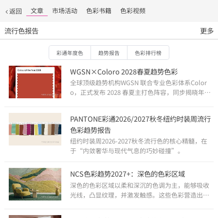
文章
市场活动
色彩书籍
色彩视频
返回
流行色报告
更多
彩通年度色
趋势报告
色彩排行榜
WGSN×Coloro 2028春夏趋势色彩
全球顶级趋势机构WGSN 联合专业色彩体系Color
o，正式发布 2028 春夏主打色阵容，同步揭晓年度
核心代表色。整套色彩体系紧扣当代人情绪需求、
自然思潮与数字生活，为服饰设计、空间视觉、品
PANTONE彩通2026/2027秋冬纽约时装周流行
牌视觉与软装美学，提供权威且前沿的色彩参考。
色彩趋势报告
纽约时装周2026-2027秋冬流行色的核心精髓，在
于“内敛奢华与现代气息的巧妙碰撞”。
NCS色彩趋势2027+：深色的色彩区域
深色的色彩区域以柔和深沉的色调为主，能够吸收
光线，凸显纹理，并激发触感。这些色彩营造出沉
稳而私密的氛围，让材质显得真实而鲜活。