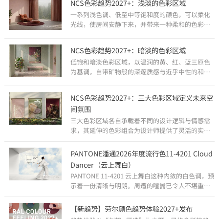
NCS色彩趋势2027+：浅淡的色彩区域
一系列浅色调、低至中等饱和度的颜色，可以柔化
光线，使房间安静下来，并带来一种柔和的色彩存
在感，而不会显得过于突出。
NCS色彩趋势2027+：暗淡的色彩区域
低饱和暗淡色彩区域，以温润的黄、红、蓝三原色
为基调，自带矿物般的深邃质感与近乎中性的和谐
平衡。
NCS色彩趋势2027+：三大色彩区域定义未来空
间氛围
三大色彩区域各自承载着不同的设计逻辑与情感需
求，其延伸的色彩组合为设计师提供了灵活的实践
方案，共同塑造着2027年及以后室内空间的色彩美
学，让色彩成为传递文化、材质与情感的重要载
PANTONE潘通2026年度流行色11-4201 Cloud
体。
Dancer（云上舞白）
PANTONE 11-4201 云上舞白这种内敛的白色调，预
示着一份清晰与明朗。周遭的喧嚣已令人不堪重
负，使得我们难以倾听内心深处的声音。以简化为
显著特征，云上舞白能提升我们的专注力，让我们
【新趋势】劳尔颜色趋势体验2027+发布
远离外界的干扰。