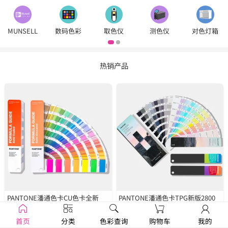
MUNSELL
数码色彩
取色仪
测色仪
对色灯箱
热销产品
PANTONE潘通色卡CU色卡全新
PANTONE潘通色卡TPG新版2800
2390色
GP1601B
种色彩
FHIP110C
首页
分类
色彩查询
购物车
我的
￥1250
￥1679