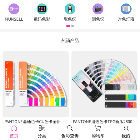
MUNSELL
数码色彩
取色仪
测色仪
对色灯箱
热销产品
PANTONE潘通色卡CU色卡全新
PANTONE潘通色卡TPG新版2800
2390色
GP1601B
种色彩
FHIP110C
首页
分类
色彩查询
购物车
我的
￥1250
￥1679