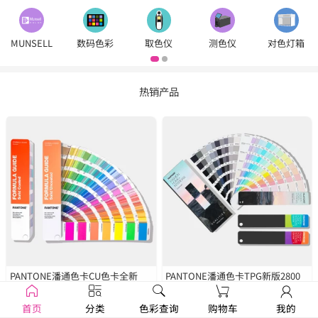
MUNSELL
数码色彩
取色仪
测色仪
对色灯箱
热销产品
PANTONE潘通色卡CU色卡全新
PANTONE潘通色卡TPG新版2800
2390色
GP1601B
种色彩
FHIP110C
首页
分类
色彩查询
购物车
我的
￥1250
￥1679