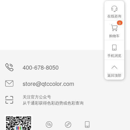
在线咨询
颜色管控讨论
想找个色卡
0
购物车
手机浏览
400-678-8050
返回顶部
store@qtccolor.com
关注官方公众号
从千通彩获得色彩趋势或色彩查询