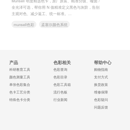
Munsell 明度精选色卡，原厂原装、精准分级、哑面 /
全光泽可选，帮你用 N 值精准定义黑色与灰阶，告别
主观对色、减少返工、统一标准。...
munsell色彩
孟塞尔颜色系统
明度精选色卡
产品
色彩相关
帮助中心
科研教育工具
色彩查询
购物指南
颜色测量工具
色彩目录
支付方式
单张色彩集合
色彩工具箱
换货政策
色卡工艺分类
流行色板
维修保障
特殊色卡分类
行业新闻
色彩疑问
问题反馈