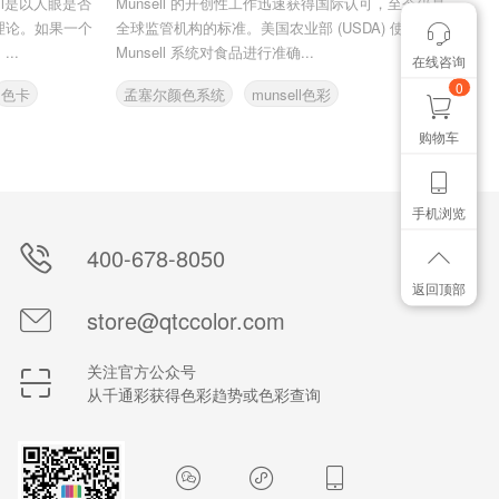
ell是以人眼是否
Munsell 的开创性工作迅速获得国际认可，至今仍是
理论。如果一个
全球监管机构的标准。美国农业部 (USDA) 使用
..
Munsell 系统对食品进行准确...
在线咨询
我有个想法
想找个色卡
0
色卡
孟塞尔颜色系统
munsell色彩
购物车
手机浏览
400-678-8050
返回顶部
store@qtccolor.com
关注官方公众号
从千通彩获得色彩趋势或色彩查询