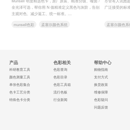
Munsell 明度精选色卡，原厂原装、精准分级、哑面 /
尽管有人试图
全光泽可选，帮你用 N 值精准定义黑色与灰阶，告别
广泛接受的标
主观对色、减少返工、统一标准。...
munsell色彩
孟塞尔颜色系统
孟塞尔颜色系
明度精选色卡
产品
色彩相关
帮助中心
科研教育工具
色彩查询
购物指南
颜色测量工具
色彩目录
支付方式
单张色彩集合
色彩工具箱
换货政策
色卡工艺分类
流行色板
维修保障
特殊色卡分类
行业新闻
色彩疑问
问题反馈