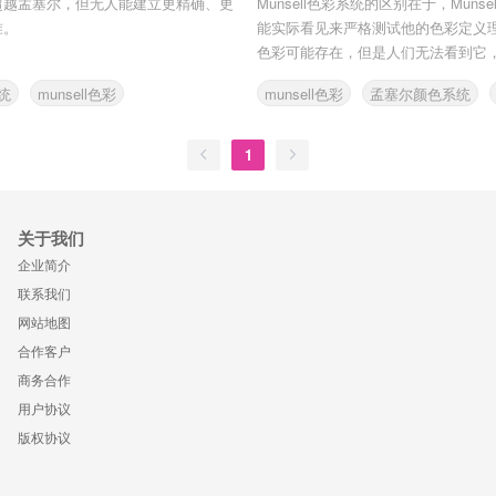
超越孟塞尔，但无人能建立更精确、更
Munsell色彩系统的区别在于，Muns
准。
能实际看见来严格测试他的色彩定义
色彩可能存在，但是人们无法看到它，.
统
munsell色彩
munsell色彩
孟塞尔颜色系统
1
关于我们
企业简介
联系我们
网站地图
合作客户
商务合作
用户协议
版权协议