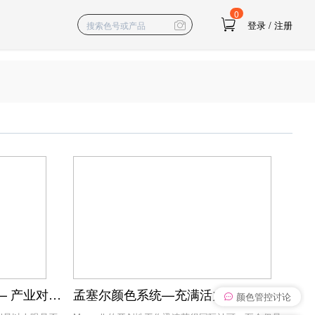
0
登录
/
注册
MUNSELL孟塞尔色彩系统 – 产业对色、科学研究 + 政府领域用色卡
孟塞尔颜色系统—充满活力的历史和持久的遗产
颜色管控讨论