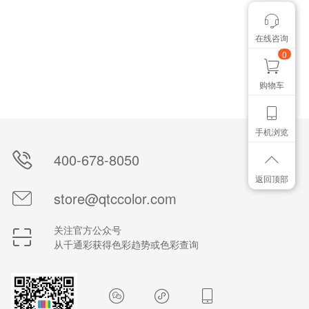
颜色管控讨论
在线咨询
想找个色卡
0
购物车
手机浏览
400-678-8050
返回顶部
store@qtccolor.com
关注官方公众号
从千通彩获得色彩趋势或色彩查询