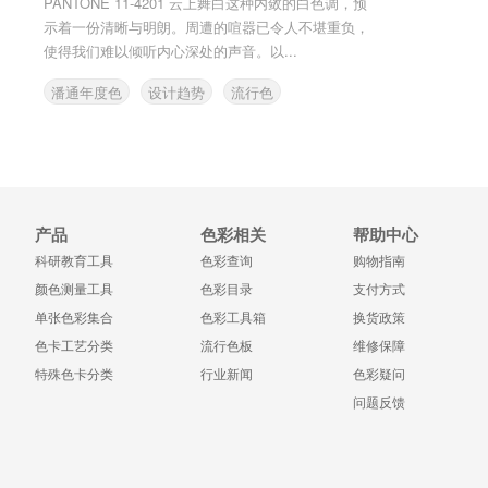
PANTONE 11-4201 云上舞白这种内敛的白色调，预
示着一份清晰与明朗。周遭的喧嚣已令人不堪重负，
使得我们难以倾听内心深处的声音。以...
潘通年度色
设计趋势
流行色
PANTONE
产品
色彩相关
帮助中心
科研教育工具
色彩查询
购物指南
颜色测量工具
色彩目录
支付方式
单张色彩集合
色彩工具箱
换货政策
色卡工艺分类
流行色板
维修保障
特殊色卡分类
行业新闻
色彩疑问
问题反馈