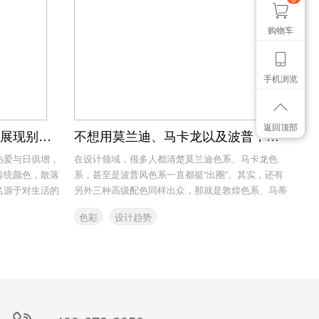
购物车
手机浏览
返回顶部
充满古韵的五大关键色彩，展现别致的美
不想用莫兰迪、马卡龙以及波普，不妨考虑这些同样高级的配色
热爱与日俱增，
在设计领域，很多人都清楚莫兰迪色系、马卡龙色
传统颜色，散落
系，甚至是波普风色系一直都挺“出圈”。其实，还有
名源于对生活的
另外三种高级配色同样出众，那就是敦煌色系、马蒂
斯...
色彩
设计趋势