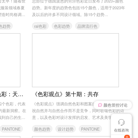
会太早！随着世
总部位于德国波恩的劳尔色彩近日发布了2023+颜色
织服装领域春夏
趋势。新年度的趋势色包括15个颜色，适用于2023年
时尚格调...
及以后的许多不同设计领域。除15个趋势...
色趋势
ral色彩
色彩趋势
品牌流行色
设计趋势
2022年全球数码家电流行色彩：天际紫、悦己粉、热带蓝和石墨黑
《色彩观点》第十期：共存
四个色彩，代表
《色彩观点》强调自然色彩和图案的美丽和力量，庆
颜色管控讨论
势的最新洞察。在
祝自然并与自然合作而不是竞争，同时歌颂色彩的诗
自己的生...
意，以及色彩对设计发挥的启发、艺术及美学的力
量。
PANTONE
颜色趋势
设计趋势
PANTONE
在线咨询
我有个想法
想找个色卡
0