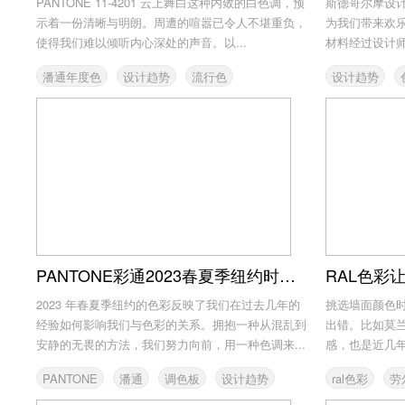
PANTONE 11-4201 云上舞白这种内敛的白色调，预
斯德哥尔摩设
示着一份清晰与明朗。周遭的喧嚣已令人不堪重负，
为我们带来欢
使得我们难以倾听内心深处的声音。以...
材料经过设计
地...
潘通年度色
设计趋势
流行色
设计趋势
PANTONE
PANTONE彩通2023春夏季纽约时装周流行色趋势报告
2023 年春夏季纽约的色彩反映了我们在过去几年的
挑选墙面颜色
经验如何影响我们与色彩的关系。拥抱一种从混乱到
出错。比如莫
安静的无畏的方法，我们努力向前，用一种色调来...
感，也是近几年
中...
PANTONE
潘通
调色板
设计趋势
ral色彩
劳