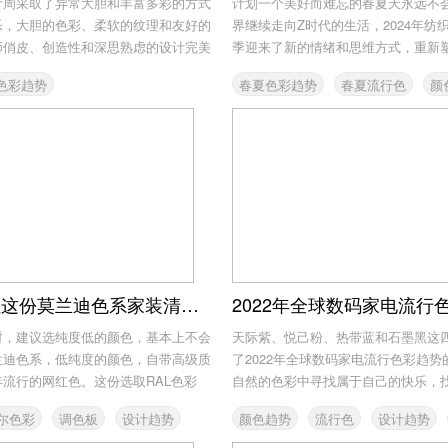
计周采取了异常大胆和丰富多彩的方式
计划一个美好而难忘的春夏天永远不
乐，大胆的色彩、柔软的纹理和友好的
界继续走向Z时代的生活，2024年纺
师俏皮、创造性和深思熟虑的设计完美
季迎来了新的情绪和思维方式，重新塑造
色彩趋势
春夏色彩趋势
春夏流行色
颜
设计趋势
RAL色彩让这份莫兰迪色系家装清单更显高级
时，建议选纯度低的颜色，基本上不会
天际紫、悦己粉、热带蓝和石墨黑这
兰迪色系，低纯度的颜色，自带高级质
了2022年全球数码家电流行色彩趋
流行的网红色。这份选取RAL色彩
自然的色彩中寻找属于自己的快乐，找到
尔色彩
调色板
设计趋势
颜色趋势
流行色
设计趋势