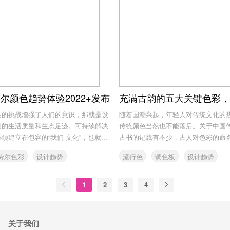
劳尔颜色趋势体验2022+发布
临的挑战增强了人们的意识，那就是设
随着国潮兴起，年轻人对传统文化的
们的生活质量和生态足迹。可持续解决
传统颜色当然也不能落后。关于中国
建立在包容的“我们-文化”，也就...
古书的记载有不少，古人对色彩的命
观...
劳尔色彩
设计趋势
流行色
调色板
设计趋势
1
2
3
4
关于我们