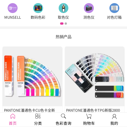
MUNSELL
数码色彩
取色仪
测色仪
对色灯箱
热销产品
PANTONE潘通色卡CU色卡全新
PANTONE潘通色卡TPG新版2800
2390色
GP1601B
种色彩
FHIP110C
首页
分类
色彩查询
购物车
我的
￥1250
￥1679