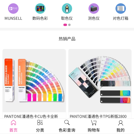
MUNSELL
数码色彩
取色仪
测色仪
对色灯箱
热销产品
PANTONE潘通色卡CU色卡全新
PANTONE潘通色卡TPG新版2800
2390色
GP1601B
种色彩
FHIP110C
首页
分类
色彩查询
购物车
我的
￥1250
￥1679