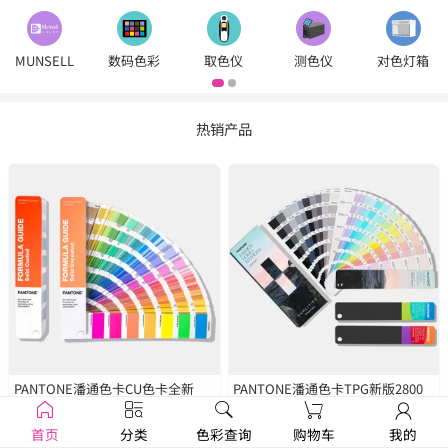
MUNSELL
数码色彩
取色仪
测色仪
对色灯箱
热销产品
PANTONE潘通色卡CU色卡全新
PANTONE潘通色卡TPG新版2800
2390色
GP1601B
种色彩
FHIP110C
首页
分类
色彩查询
购物车
我的
￥1250
￥1679