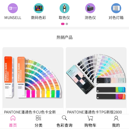
MUNSELL
数码色彩
取色仪
测色仪
对色灯箱
热销产品
PANTONE潘通色卡CU色卡全新
PANTONE潘通色卡TPG新版2800
2390色
GP1601B
种色彩
FHIP110C
首页
分类
色彩查询
购物车
我的
￥1250
￥1679