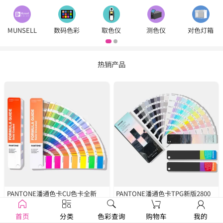
MUNSELL
数码色彩
取色仪
测色仪
对色灯箱
热销产品
PANTONE潘通色卡CU色卡全新
PANTONE潘通色卡TPG新版2800
2390色
GP1601B
种色彩
FHIP110C
首页
分类
色彩查询
购物车
我的
￥1250
￥1679