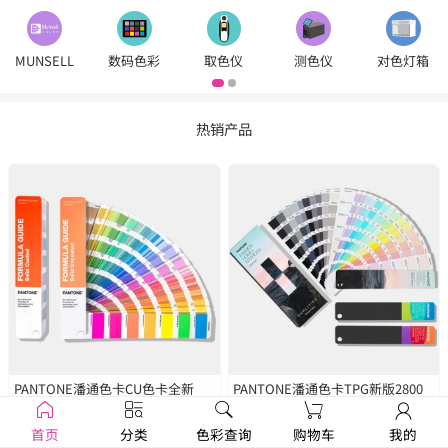
MUNSELL
数码色彩
取色仪
测色仪
对色灯箱
热销产品
PANTONE潘通色卡CU色卡全新
PANTONE潘通色卡TPG新版2800
2390色
GP1601B
种色彩
FHIP110C
首页
分类
色彩查询
购物车
我的
￥1250
￥1679